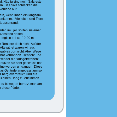
t. Häufig sind noch Salzreste 
n. Das Salz schlecken die 
Vorliebe auf.
sein, wenn ihnen ein langsam 
nkommt - Vielleicht sind Tiere 
trassenrand.
den im Fjell sollten sie einen 
 Abstand halten. 
 liegt so bei ca. 10-20 m.
e Rentiere doch nicht. Auf der 
Altevatnet waren wir auch 
ab es dort nicht. Aber Wege 
tbar vorhanden. Rentiere und 
 wieder die "ausgetretenen" 
nutzen sie sehr geschickt das 
eine werden umgangen. Diese 
 das Gelände angepasst um so 
 Energieverbrauch und auf 
B einen Hang zu erklimmen. 
is zu bewegen benutzt man am 
 diese Pfade. 