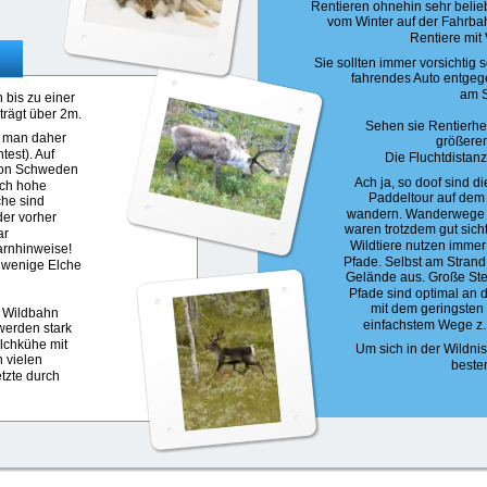
Rentieren ohnehin sehr belieb
vom Winter auf der Fahrbah
Rentiere mit 
Sie sollten immer vorsichtig 
fahrendes Auto entgege
am S
 bis zu einer 
rägt über 2m.
Sehen sie Rentierher
e man daher 
größeren
est). Auf 
Die Fluchtdistanz
von Schweden 
Ach ja, so doof sind di
ch hohe 
Paddeltour auf dem 
he sind 
wandern. Wanderwege g
der vorher 
waren trotzdem gut sich
r 
Wildtiere nutzen immer
Warnhinweise!
Pfade. Selbst am Strand 
 wenige Elche 
Gelände aus. Große St
Pfade sind optimal an
mit dem geringsten
 Wildbahn 
einfachstem Wege z.
werden stark 
lchkühe mit 
Um sich in der Wildn
 vielen 
besten
tzte durch 