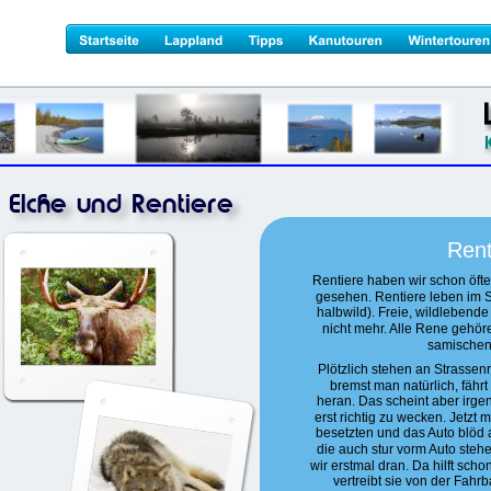
Elche und Rentiere
Rent
Rentiere haben wir schon öfte
gesehen. Rentiere leben im So
halbwild). Freie, wildlebende
nicht mehr. Alle Rene gehör
samischen
Plötzlich stehen an Strassenr
bremst man natürlich, fährt
heran. Das scheint aber irgen
erst richtig zu wecken. Jetzt 
besetzten und das Auto blöd 
die auch stur vorm Auto stehe
wir erstmal dran. Da hilft sch
vertreibt sie von der Fahr