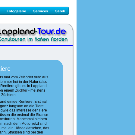
iere
rs mal vom Zelt oder Auto aus 
mmer frei in der Natur (also 
 Rentiere gibt es in Lappland 
en einem 
Züchter
 - meistens 
 Züchtern.
and einige Rentiere. Erstmal 
 ganz langsam an die Tiere 
dwie das Interesse der Tiere 
müssen die erstmal die Strasse 
anstarren. Manchmal bleiben 
n, nach dem Motto: jetzt sind 
on mal ein Händeklatschen, das 
bahn. Strassen sind bei den 